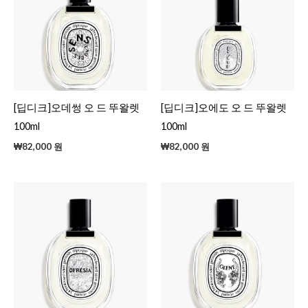
[딥디크]오데썽 오 드 뚜왈렛
[딥디크]오에도 오 드 뚜왈렛
100ml
100ml
₩
82,000
원
₩
82,000
원