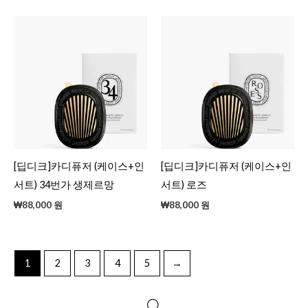
[딥디크]카디퓨저 (케이스+인
[딥디크]카디퓨저 (케이스+인
서트) 34번가 생제르망
서트) 로즈
₩
88,000
원
₩
88,000
원
1
2
3
4
5
→