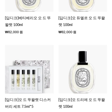
[딥디크]베티베리오 오 드 뚜
[딥디크]오 듀엘르 오 드 뚜왈
왈렛 100ml
렛 100ml
₩
82,000
원
₩
82,000
원
[딥디크]오 드 뚜왈렛 디스커
[딥디크]오 드리에 오 드 뚜왈
버리 세트 7.5ml*5
렛 100ml