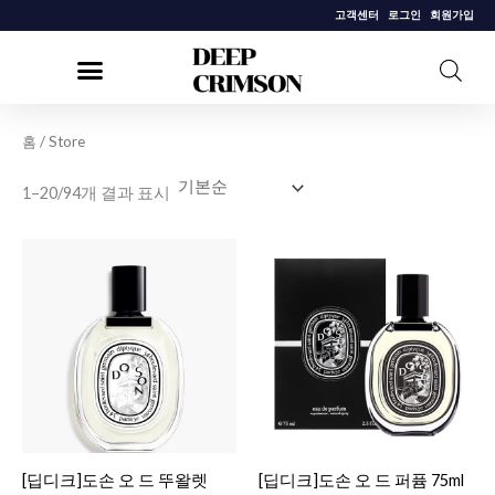
콘
고객센터
로그인
회원가입
텐
츠
로
건
홈
/ Store
너
1–20/94개 결과 표시
뛰
기
[딥디크]도손 오 드 뚜왈렛
[딥디크]도손 오 드 퍼퓸 75ml