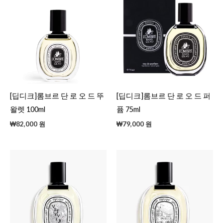
[딥디크]롬브르 단 로 오 드 뚜
[딥디크]롬브르 단 로 오 드 퍼
왈렛 100ml
퓸 75ml
₩
82,000
원
₩
79,000
원