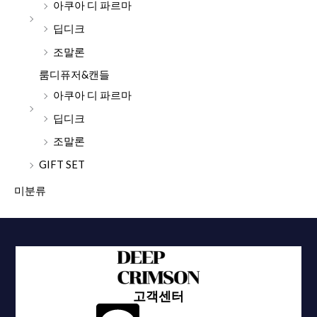
아쿠아 디 파르마
딥디크
조말론
룸디퓨저&캔들
아쿠아 디 파르마
딥디크
조말론
GIFT SET
미분류
고객센터