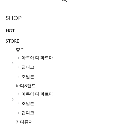
SHOP
HOT
STORE
향수
아쿠아 디 파르마
딥디크
조말론
바디&핸드
아쿠아 디 파르마
조말론
딥디크
카디퓨저