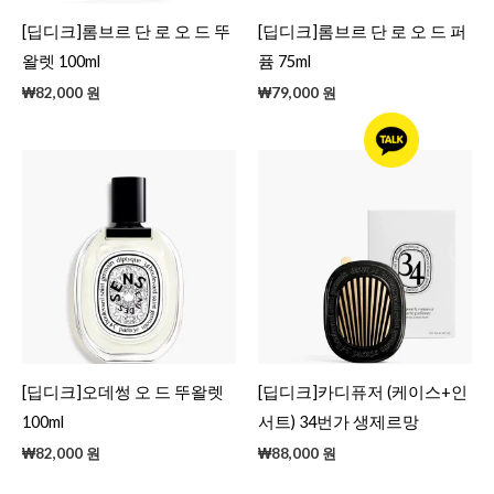
[딥디크]롬브르 단 로 오 드 뚜
[딥디크]롬브르 단 로 오 드 퍼
왈렛 100ml
퓸 75ml
₩
82,000
원
₩
79,000
원
[딥디크]오데썽 오 드 뚜왈렛
[딥디크]카디퓨저 (케이스+인
100ml
서트) 34번가 생제르망
₩
82,000
원
₩
88,000
원