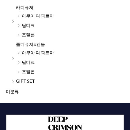
카디퓨저
아쿠아 디 파르마
딥디크
조말론
룸디퓨저&캔들
아쿠아 디 파르마
딥디크
조말론
GIFT SET
미분류