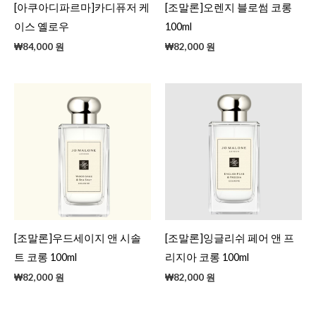
[아쿠아디파르마]카디퓨저 케
[조말론]오렌지 블로썸 코롱
이스 옐로우
100ml
₩
84,000
원
₩
82,000
원
[조말론]우드세이지 앤 시솔
[조말론]잉글리쉬 페어 앤 프
트 코롱 100ml
리지아 코롱 100ml
₩
82,000
원
₩
82,000
원