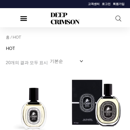
콘
고객센터
로그인
회원가입
텐
츠
로
건
홈
/ HOT
너
HOT
뛰
기
20개의 결과 모두 표시