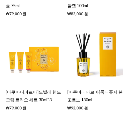
퓸 75ml
왈렛 100ml
₩
79,000
원
₩
82,000
원
[아쿠아디파르마]노빌레 핸드
[아쿠아디파르마]룸디퓨저 본
크림 트리오 세트 30ml*3
조르노 180ml
₩
79,000
원
₩
92,000
원