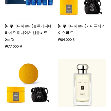
[아쿠아디파르마]블루메디테
[아쿠아디파르마]카디퓨저 케
라네오 미니어처 선물세트
이스 레드
5ml*5
₩
84,000
원
₩
77,000
원