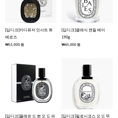
[딥디크]카디퓨저 인서트 튜
[딥디크]클래식 캔들 베이
베로즈
190g
₩
55,000
원
₩
65,000
원
[딥디크]플레르 드 뽀 오 드 퍼
[딥디크]필로시코스 오 드 뚜