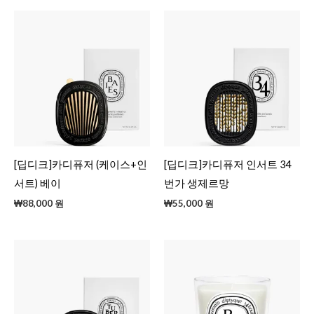
[딥디크]카디퓨저 (케이스+인
[딥디크]카디퓨저 인서트 34
서트) 베이
번가 생제르망
₩
88,000
원
₩
55,000
원