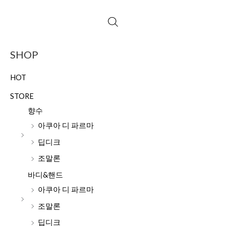
SHOP
HOT
STORE
향수
아쿠아 디 파르마
딥디크
조말론
바디&핸드
아쿠아 디 파르마
조말론
딥디크