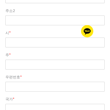
주소2
시
*
주
*
우편번호
*
국가
*