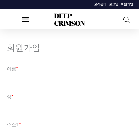
콘
고객센터
로그인
회원가입
텐
츠
로
건
회원가입
너
뛰
기
이름
*
성
*
주소1
*