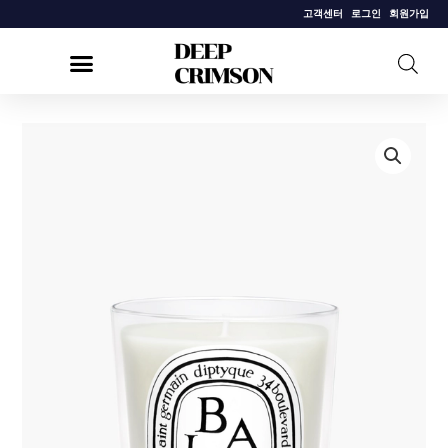
콘
고객센터
로그인
회원가입
텐
츠
로
건
[딥
너
디
뛰
크]
기
클
래
식
캔
들
베
이
190g
수