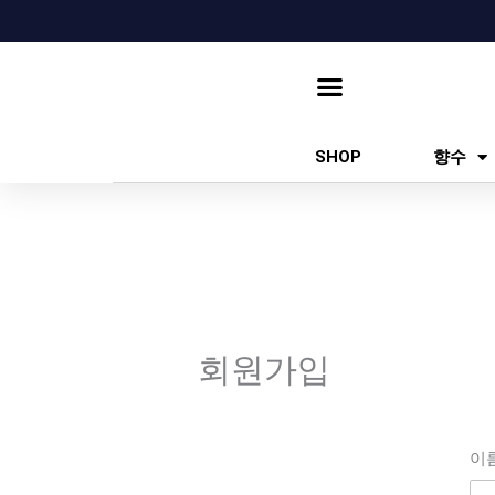
콘
텐
츠
로
건
SHOP
향수
너
뛰
기
회원가입
이