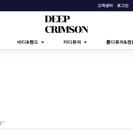
고객센터
로그인
바디&핸드
카디퓨저
룸디퓨저&캔
름
*