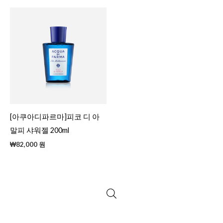
[아쿠아디파르마]피코 디 아
말피 샤워젤 200ml
₩
82,000
원