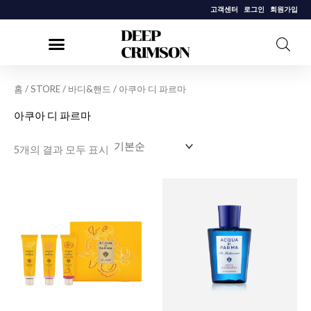
콘
고객센터
로그인
회원가입
텐
츠
로
건
홈
/
STORE
/
바디&핸드
/ 아쿠아 디 파르마
너
아쿠아 디 파르마
뛰
기
5개의 결과 모두 표시