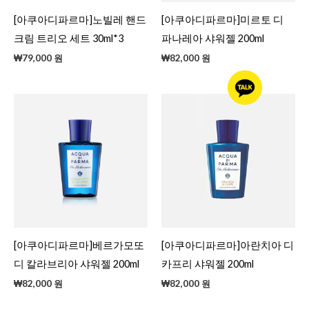
[아쿠아디파르마]노빌레 핸드
[아쿠아디파르마]미르토 디
크림 트리오 세트 30ml*3
파나레아 샤워젤 200ml
₩
79,000
원
₩
82,000
원
[아쿠아디파르마]베르가모또
[아쿠아디파르마]아란치아 디
디 칼라브리아 샤워젤 200ml
카프리 샤워젤 200ml
₩
82,000
원
₩
82,000
원