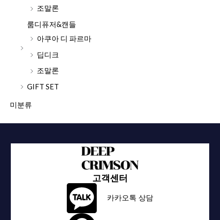
조말론
룸디퓨저&캔들
아쿠아 디 파르마
딥디크
조말론
GIFT SET
미분류
고객센터
카카오톡 상담