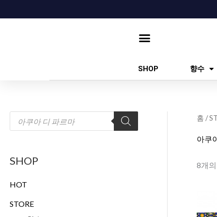
콘
텐
츠
로
건
SHOP
향수
너
뛰
기
상
홈
/
S
품
검
색
아쿠아
SHOP
8개의
HOT
STORE