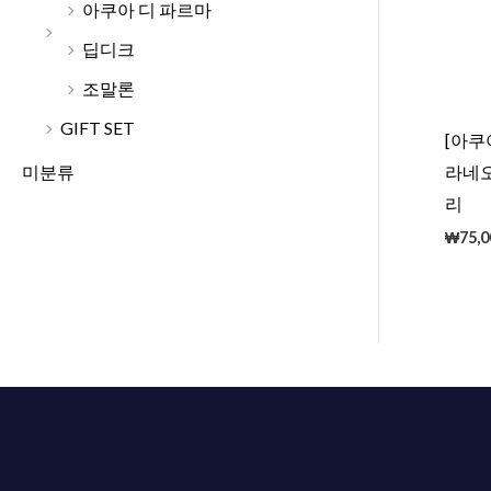
아쿠아 디 파르마
딥디크
조말론
GIFT SET
[아
라네오
미분류
리
₩
75,0