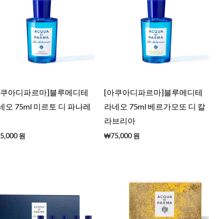
아쿠아디파르마]블루메디테
[아쿠아디파르마]블루메디테
네오 75ml 미르토 디 파나레
라네오 75ml 베르가모또 디 칼
라브리아
5,000
원
₩
75,000
원