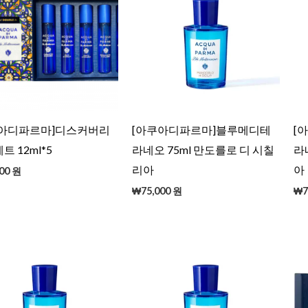
쿠아디파르마]디스커버리
[아쿠아디파르마]블루메디테
[
트 12ml*5
라네오 75ml 만도를로 디 시칠
라
리아
아
00
원
₩
75,000
원
₩
7