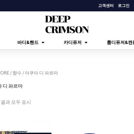
고객센터
로그인
바디&핸드
카디퓨저
룸디퓨저&캔
TORE
/
향수
/ 아쿠아 디 파르마
 디 파르마
 결과 모두 표시