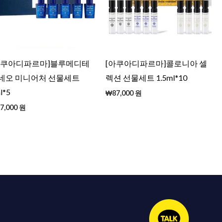
아쿠아디파르마]블루메디테
[아쿠아디파르마]콜로니아 셀
네오 미니어처 선물세트
렉션 선물세트 1.5ml*10
l*5
₩
87,000
원
7,000
원