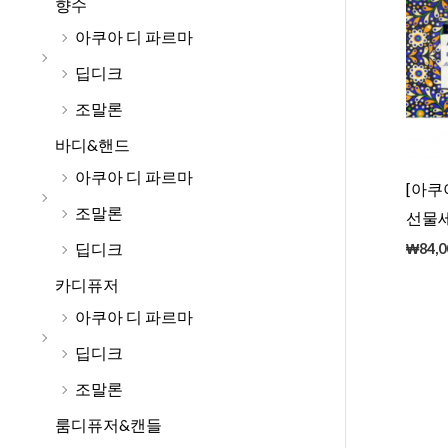
향수
아쿠아 디 파르마
딥디크
조말론
바디&핸드
아쿠아 디 파르마
[아
조말론
선물세
딥디크
₩
84,0
카디퓨저
아쿠아 디 파르마
딥디크
조말론
룸디퓨저&캔들