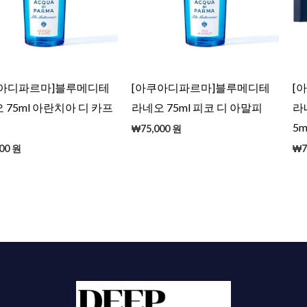
쿠아디파르마]블루메디테
[아쿠아디파르마]블루메디테
[
 75ml 아란치아 디 카프
라네오 75ml 피코 디 아말피
라
5m
₩
75,000
원
00
원
₩
7