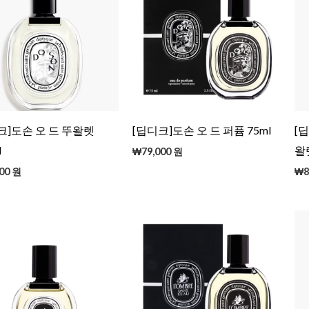
크]도손 오 드 뚜왈렛
[딥디크]도손 오 드 퍼퓸 75ml
[
l
왈렛
₩
79,000
원
00
원
₩
8