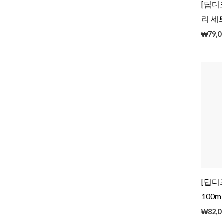
[딥디
리 세트
₩
79,0
[딥디
100m
₩
82,0