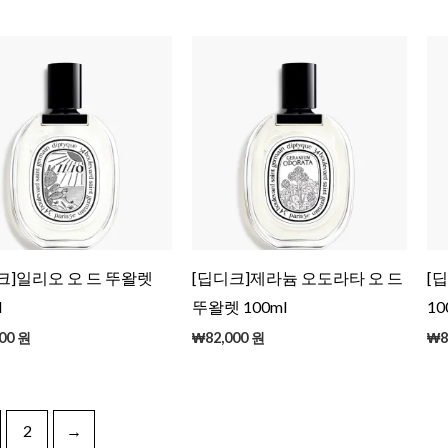
크]일리오 오 드 뚜왈렛
[딥디크]제라늄 오도라타 오 드
[
l
뚜왈렛 100ml
10
00
원
₩
82,000
원
₩
8
2
→