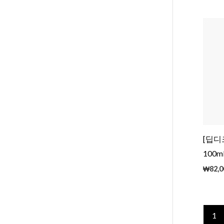
[딥디
100m
₩
82,0
1