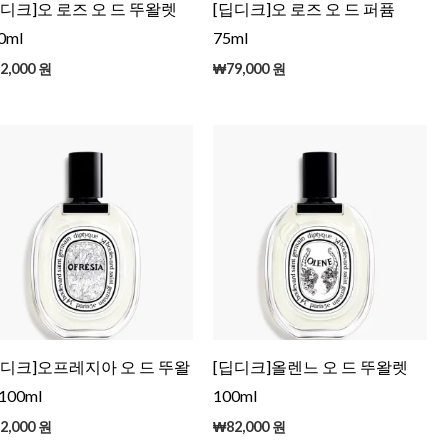
딥디크]오 로즈 오 드 뚜왈렛
[딥디크]오 로즈 오 드 퍼퓸
0ml
75ml
2,000
원
₩
79,000
원
딥디크]오프레지아 오 드 뚜왈
[딥디크]올렌느 오 드 뚜왈렛
100ml
100ml
2,000
원
₩
82,000
원