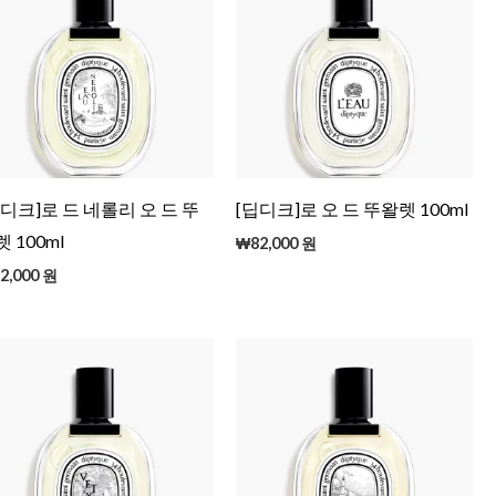
딥디크]로 드 네롤리 오 드 뚜
[딥디크]로 오 드 뚜왈렛 100ml
 100ml
₩
82,000
원
2,000
원