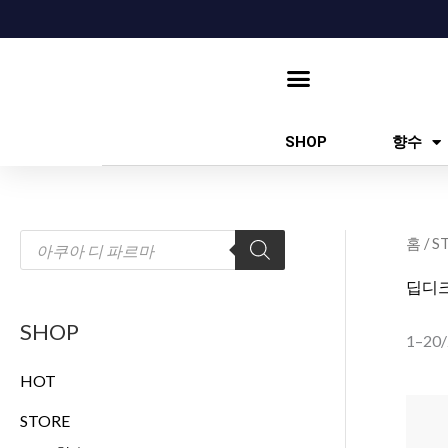
콘
텐
츠
로
건
SHOP
향수
너
뛰
기
상
홈
/
S
품
검
색
딥디
SHOP
1–20
HOT
STORE