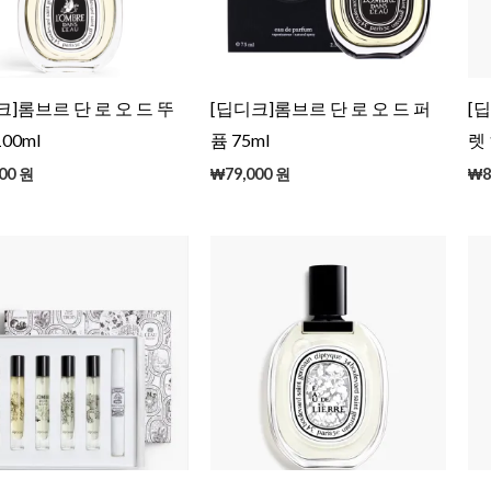
크]롬브르 단 로 오 드 뚜
[딥디크]롬브르 단 로 오 드 퍼
[
00ml
퓸 75ml
렛 
00
원
₩
79,000
원
₩
8