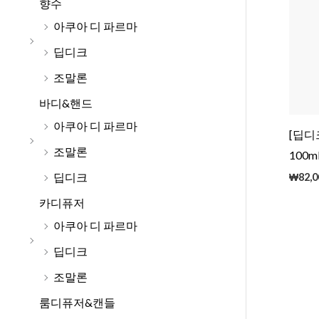
향수
아쿠아 디 파르마
딥디크
조말론
바디&핸드
아쿠아 디 파르마
[딥디
조말론
100m
딥디크
₩
82,0
카디퓨저
아쿠아 디 파르마
딥디크
조말론
룸디퓨저&캔들