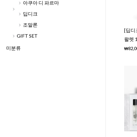
아쿠아 디 파르마
딥디크
조말론
[딥디
GIFT SET
왈렛 1
미분류
₩
82,0