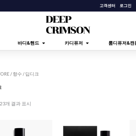
고객센터
로그인
바디&핸드
카디퓨저
룸디퓨저&캔
TORE
/
향수
/ 딥디크
크
/23개 결과 표시