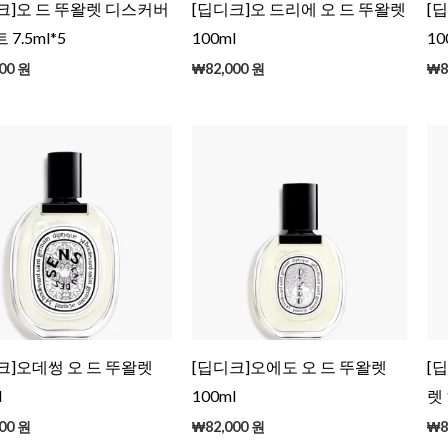
크]오 드 뚜왈렛 디스커버
[딥디크]오 드리에 오 드 뚜왈렛
[
 7.5ml*5
100ml
10
00
원
₩
82,000
원
₩
8
크]오데썽 오 드 뚜왈렛
[딥디크]오에도 오 드 뚜왈렛
[
l
100ml
렛 
00
원
₩
82,000
원
₩
8