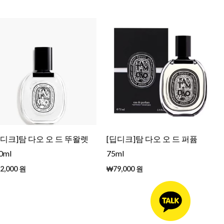
딥디크]탐 다오 오 드 뚜왈렛
[딥디크]탐 다오 오 드 퍼퓸
0ml
75ml
2,000
원
₩
79,000
원