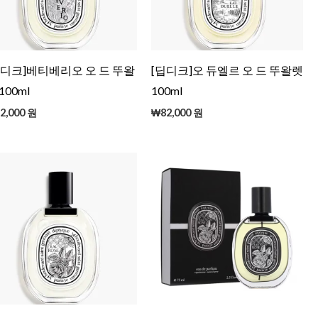
딥디크]베티베리오 오 드 뚜왈
[딥디크]오 듀엘르 오 드 뚜왈렛
100ml
100ml
2,000
원
₩
82,000
원