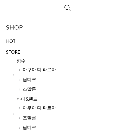
SHOP
HOT
STORE
향수
아쿠아 디 파르마
딥디크
조말론
바디&핸드
아쿠아 디 파르마
조말론
딥디크