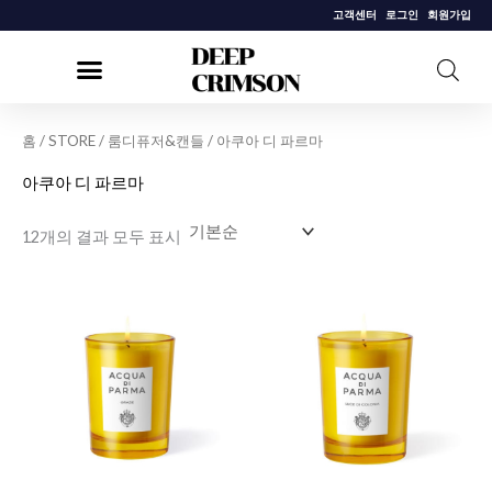
콘
고객센터
로그인
회원가입
텐
츠
로
건
홈
/
STORE
/
룸디퓨저&캔들
/ 아쿠아 디 파르마
너
아쿠아 디 파르마
뛰
기
12개의 결과 모두 표시