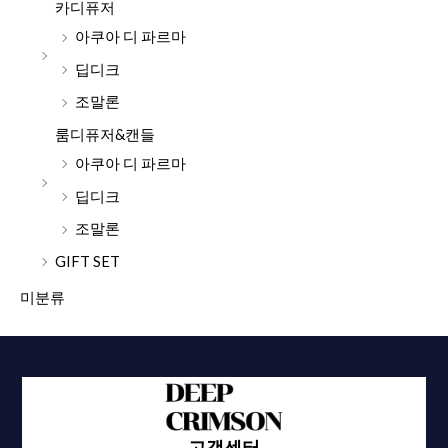
카디퓨저
아쿠아 디 파르마
딥디크
조말론
룸디퓨저&캔들
아쿠아 디 파르마
딥디크
조말론
GIFT SET
미분류
고객센터