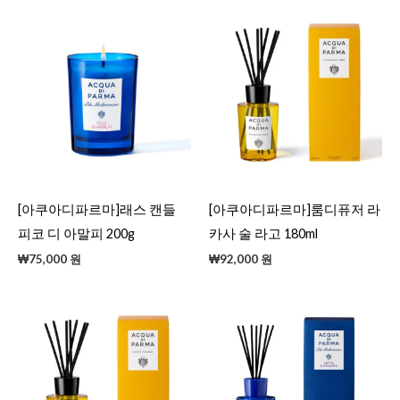
[아쿠아디파르마]래스 캔들
[아쿠아디파르마]룸디퓨저 라
피코 디 아말피 200g
카사 술 라고 180ml
₩
75,000
원
₩
92,000
원