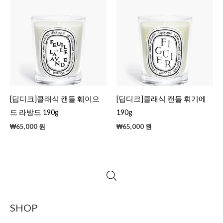
[딥디크]클래식 캔들 훼이으
[딥디크]클래식 캔들 휘기에
드 라방드 190g
190g
₩
65,000
원
₩
65,000
원
SHOP