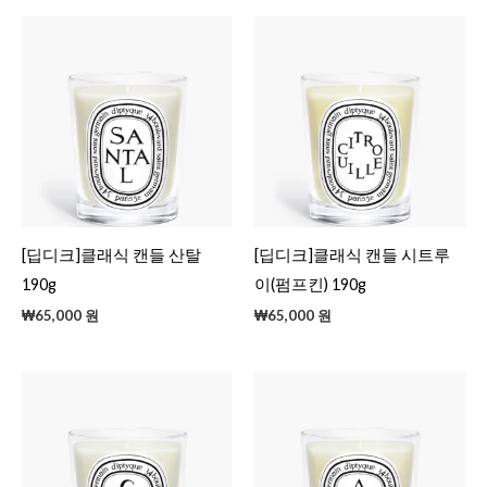
[딥디크]클래식 캔들 산탈
[딥디크]클래식 캔들 시트루
190g
이(펌프킨) 190g
₩
65,000
원
₩
65,000
원