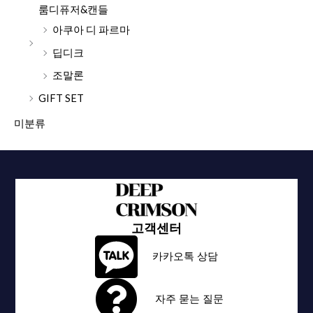
룸디퓨저&캔들
아쿠아 디 파르마
딥디크
조말론
GIFT SET
미분류
고객센터
카카오톡 상담
자주 묻는 질문