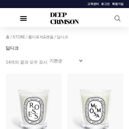
콘
고객센터
로그인
회원가입
텐
츠
로
건
홈
/
STORE
/
룸디퓨저&캔들
/ 딥디크
너
딥디크
뛰
기
14개의 결과 모두 표시