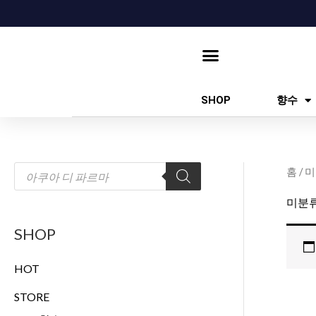
콘
텐
츠
로
건
SHOP
향수
너
뛰
기
상
홈
/ 
품
검
색
미분
SHOP
HOT
STORE