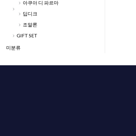
아쿠아 디 파르마
딥디크
조말론
GIFT SET
미분류