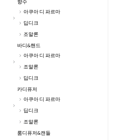
향수
아쿠아 디 파르마
딥디크
조말론
바디&핸드
아쿠아 디 파르마
조말론
딥디크
카디퓨저
아쿠아 디 파르마
딥디크
조말론
룸디퓨저&캔들