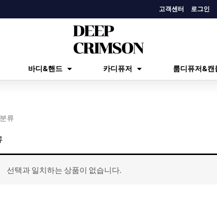
고객센터
로그인
바디&핸드
카디퓨저
룸디퓨저&캔
미분류
류
선택과 일치하는 상품이 없습니다.