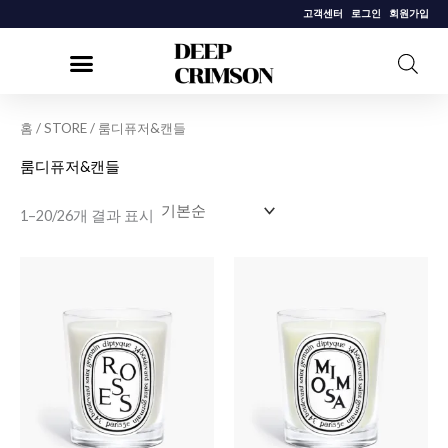
콘
고객센터
로그인
회원가입
텐
츠
로
건
홈
/
STORE
/ 룸디퓨저&캔들
너
룸디퓨저&캔들
뛰
기
1–20/26개 결과 표시