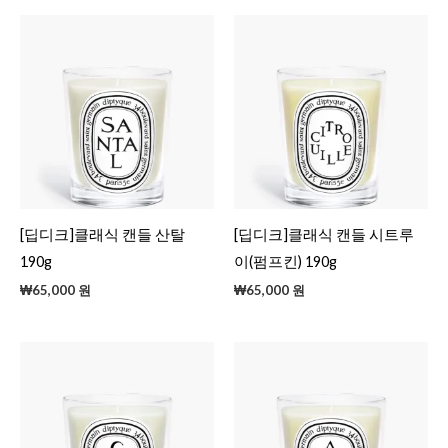
[딥디크]클래식 캔들 산탈
[딥디크]클래식 캔들 시트루
190g
이(펌프킨) 190g
₩
65,000
원
₩
65,000
원