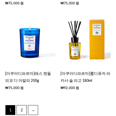
₩
75,000
원
₩
75,000
원
[아쿠아디파르마]래스 캔들
[아쿠아디파르마]룸디퓨저 라
피코 디 아말피 200g
카사 술 라고 180ml
₩
75,000
원
₩
92,000
원
1
2
→