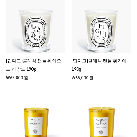
[딥디크]클래식 캔들 훼이으
[딥디크]클래식 캔들 휘기에
드 라방드 190g
190g
₩
65,000
원
₩
65,000
원