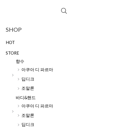
SHOP
HOT
STORE
향수
아쿠아 디 파르마
딥디크
조말론
바디&핸드
아쿠아 디 파르마
조말론
딥디크