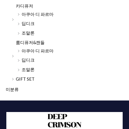
카디퓨저
아쿠아 디 파르마
딥디크
조말론
룸디퓨저&캔들
아쿠아 디 파르마
딥디크
조말론
GIFT SET
미분류