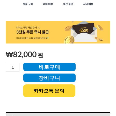
₩
82,000
원
바로구매
장바구니
카카오톡 문의