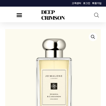
콘
고객센터
로그인
회원가입
텐
츠
로
건
[조
너
말
뛰
론]
기
미
모
사
앤
카
다
멈
코
롱