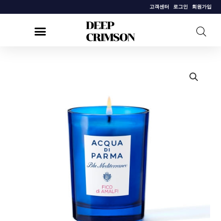
콘
고객센터
로그인
회원가입
텐
츠
로
건
[아
너
쿠
뛰
아
기
디
파
르
마]
래
스
캔
들
피