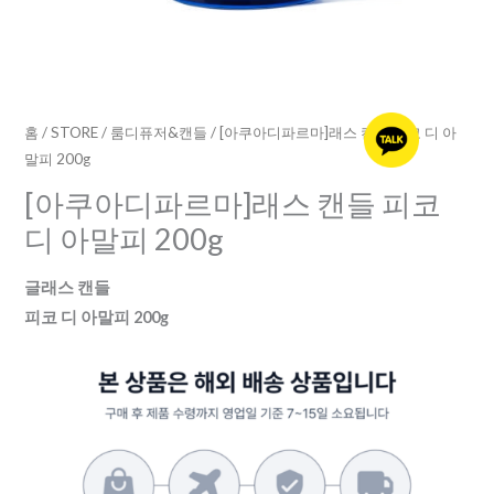
코
디
아
말
피
홈
/
STORE
/
룸디퓨저&캔들
/ [아쿠아디파르마]래스 캔들 피코 디 아
말피 200g
200g
수
[아쿠아디파르마]래스 캔들 피코
량
디 아말피 200g
글래스 캔들
피코 디 아말피 200g