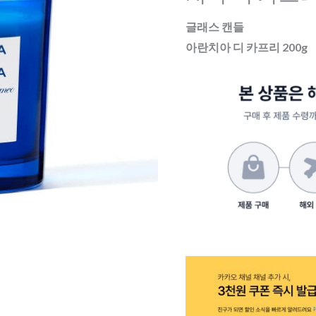
르
글래스 캔들
마]
아란치아 디 카프리 200g
글
래
스
캔
들
아
란
치
아
디
카
프
리