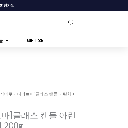
회원가입
들
GIFT SET
/ [아쿠아디파르마]글래스 캔들 아란치아
마]글래스 캔들 아란
200g