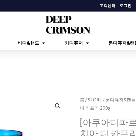
고객센터
로그인
바디&핸드
카디퓨저
룸디퓨저&캔
[아
홈
/
STORE
/
룸디퓨저&캔들
디 카프리 200g
쿠
아
[아쿠아디파르
디
치아 디 카프리 
파