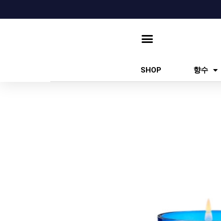
콘
텐
츠
로
건
SHOP
향수
너
뛰
기