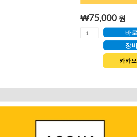
200g
수
₩
75,000
원
량
바
장
카카오