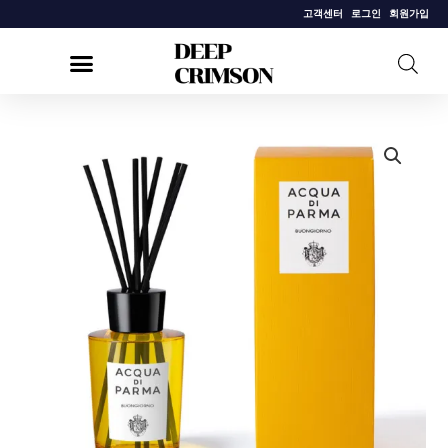
콘
고객센터
로그인
회원가입
텐
츠
로
건
[아
너
쿠
뛰
아
기
디
파
르
마]
룸
디
퓨
저
본