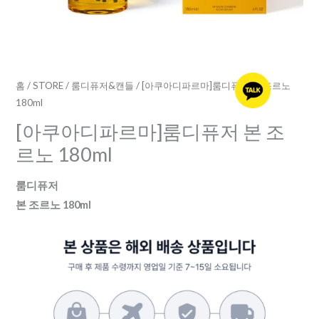
조
르
노
180ml
수
홈
/
STORE
/
룸디퓨저&캔들
/ [아쿠아디파르마]룸디퓨저 본 조르노
180ml
량
[아쿠아디파르마]룸디퓨저 본 조
르노 180ml
룸디퓨저
본 조르노 180ml