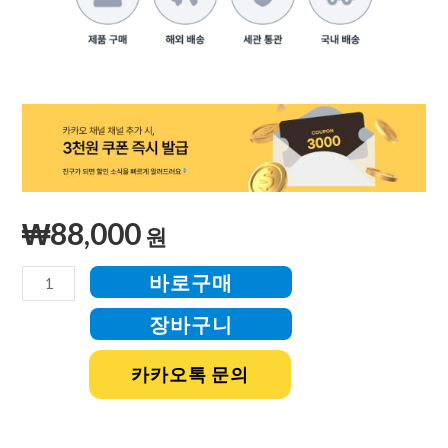
₩
88,000
원
바로구매
장바구니
카카오톡 문의