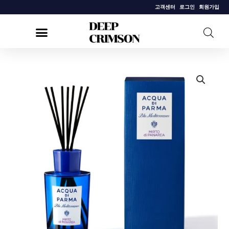
콘
고객센터
로그인
회원가입
텐
츠
로
건
[아
너
쿠
뛰
아
기
디
파
르
마]
룸
디
퓨
저
미