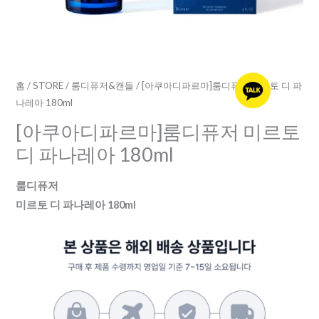
르
토
디
파
나
홈
/
STORE
/
룸디퓨저&캔들
/ [아쿠아디파르마]룸디퓨저 미르토 디 파
나레아 180ml
레
아
[아쿠아디파르마]룸디퓨저 미르토
180ml
디 파나레아 180ml
수
량
룸디퓨저
미르토 디 파나레아 180ml