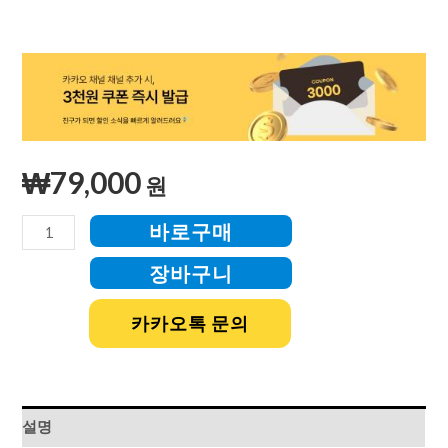
₩
79,000
원
바로구매
장바구니
카카오톡 문의
설명