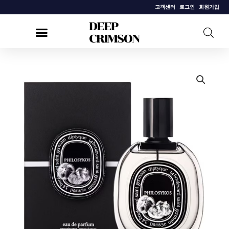
콘
고객센터
로그인
회원가입
텐
츠
로
건
[딥
너
디
뛰
크]
기
필
로
시
코
스
오
드
퍼
퓸