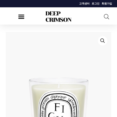
콘
고객센터
로그인
회원가입
텐
츠
로
건
[딥
너
디
뛰
크]
기
클
래
식
캔
들
휘
기
에
190g