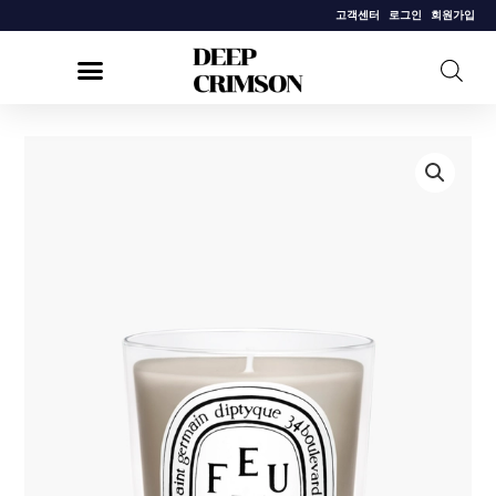
콘
고객센터
로그인
회원가입
텐
츠
로
건
[딥
너
디
뛰
크]
기
클
래
식
캔
들
퍼
드
부
아