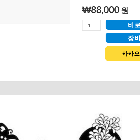
₩
88,000
원
바
장
카카오