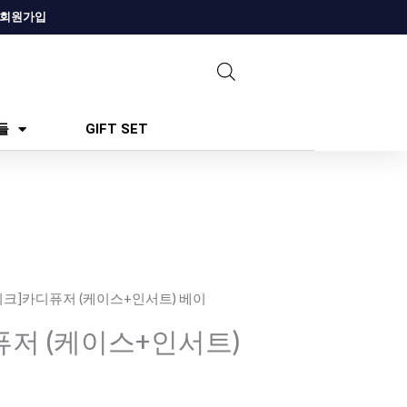
회원가입
들
GIFT SET
딥디크]카디퓨저 (케이스+인서트) 베이
퓨저 (케이스+인서트)