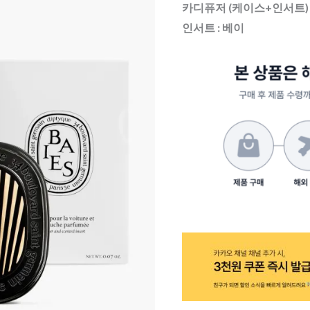
카디퓨저 (케이스+인서트)
퓨
인서트 : 베이
저
(케
이
스
+인
서
트)
베
이
수
량