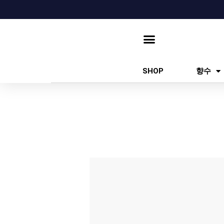
콘
텐
츠
로
건
SHOP
향수
너
뛰
기