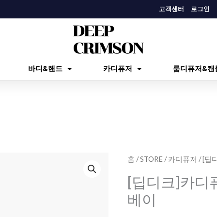
고객센터
로그인
바디&핸드
카디퓨저
룸디퓨저&캔
[딥
홈
/
STORE
/
카디퓨저
/ [
디
[딥디크]카디
크]
베이
카
디