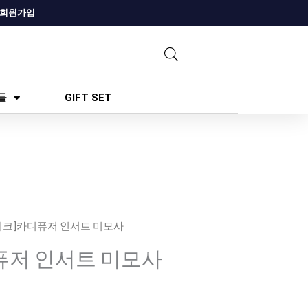
회원가입
들
GIFT SET
딥디크]카디퓨저 인서트 미모사
퓨저 인서트 미모사