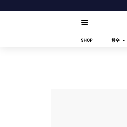
콘
텐
츠
로
건
SHOP
향수
너
뛰
기