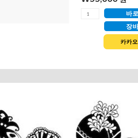
바
장
카카오