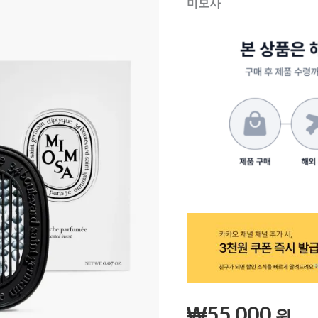
미모사
퓨
저
인
서
트
미
모
사
수
량
₩
55,000
원