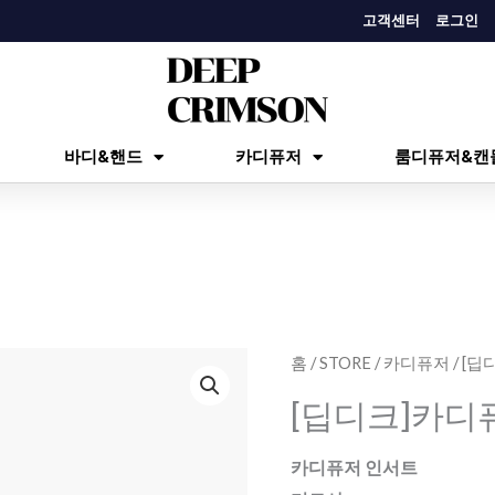
고객센터
로그인
바디&핸드
카디퓨저
룸디퓨저&캔
[딥
홈
/
STORE
/
카디퓨저
/ [
디
[딥디크]카디
크]
카
카디퓨저 인서트
디