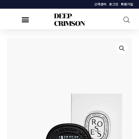
콘
고객센터
로그인
회원가입
텐
츠
로
건
[딥
너
디
뛰
크]
기
카
디
퓨
저
인
서
트
로
즈