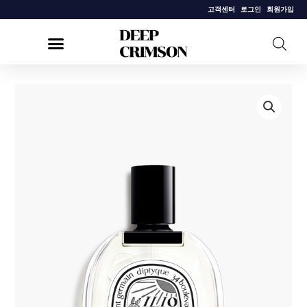
콘
고객센터
로그인
회원가입
텐
츠
로
건
[딥
너
디
뛰
크]
기
일
리
오
오
드
뚜
왈
렛
100ml