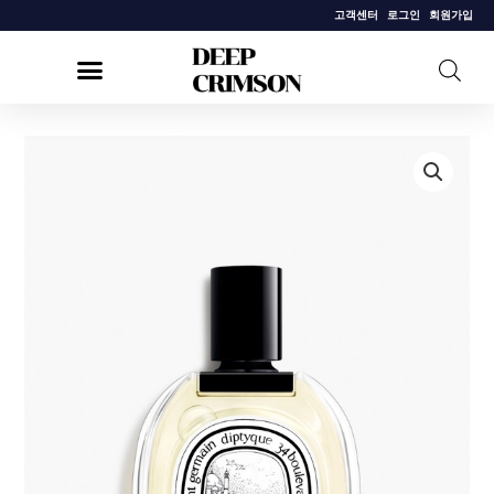
콘
고객센터
로그인
회원가입
텐
츠
로
건
[딥
너
디
뛰
크]
기
오
듀
엘
르
오
드
뚜
왈
렛