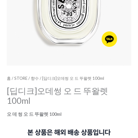
수
량
홈
/
STORE
/
향수
/ [딥디크]오데썽 오 드 뚜왈렛 100ml
[딥디크]오데썽 오 드 뚜왈렛
100ml
오 데 썽 오 드 뚜왈렛 100ml