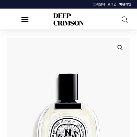
콘
고객센터
로그인
회원가입
텐
츠
로
건
[딥
너
디
뛰
크]
기
오
데
썽
오
드
뚜
왈
렛
100ml