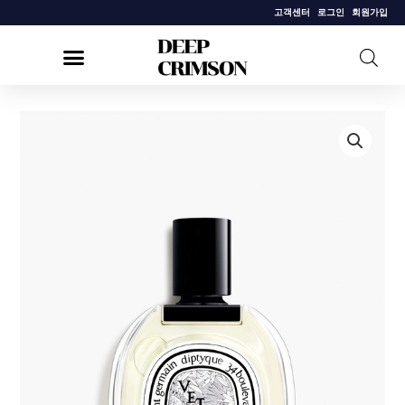
콘
고객센터
로그인
회원가입
텐
츠
로
건
[딥
너
디
뛰
크]
기
베
티
베
리
오
오
드
뚜
왈