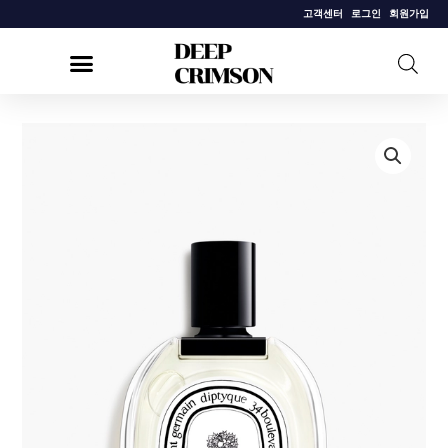
콘
고객센터
로그인
회원가입
텐
츠
로
건
[딥
너
디
뛰
크]
기
로
오
드
뚜
왈
렛
100ml
수
량