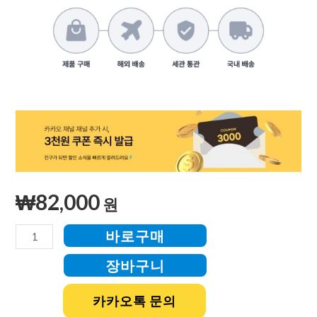
₩
82,000
원
바로구매
장바구니
카카오톡 문의