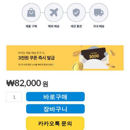
₩
82,000
원
바로구매
장바구니
카카오톡 문의