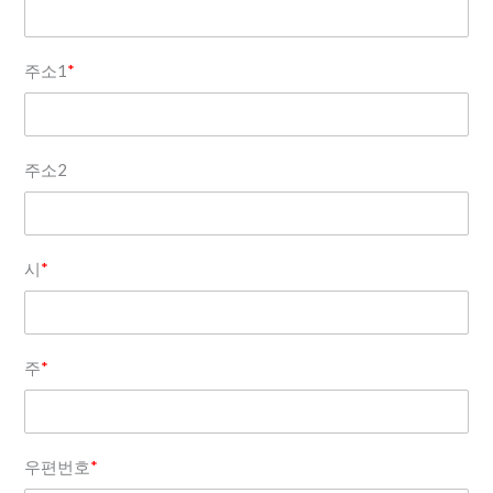
주소1
*
주소2
시
*
주
*
우편번호
*