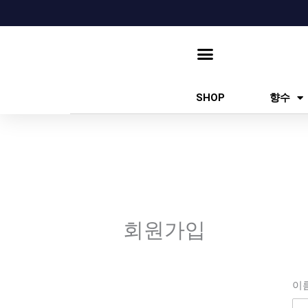
콘
텐
츠
로
건
SHOP
향수
너
뛰
기
회원가입
이