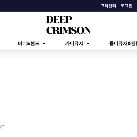
고객센터
로그인
바디&핸드
카디퓨저
룸디퓨저&캔
름
*