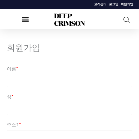
콘
고객센터
로그인
회원가입
텐
츠
로
건
회원가입
너
뛰
기
이름
*
성
*
주소1
*