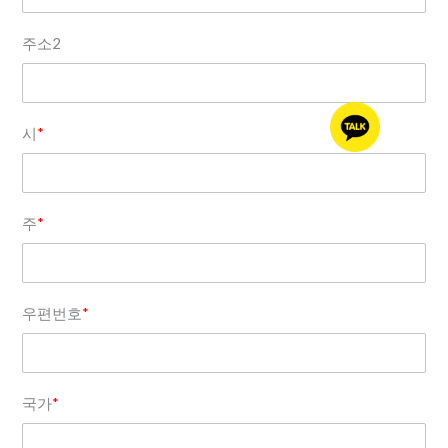
주소2
시
*
주
*
우편번호
*
국가
*