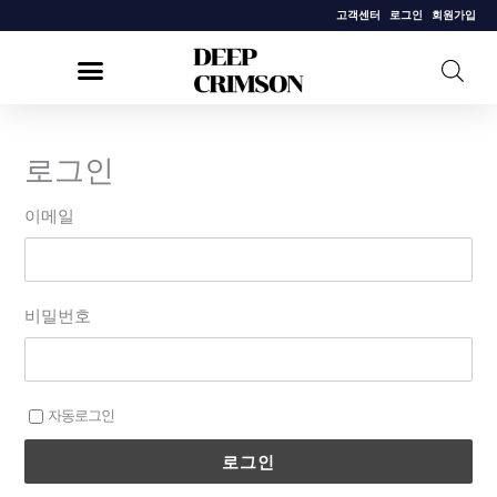
콘
고객센터
로그인
회원가입
텐
츠
로
건
로그인
너
뛰
이메일
기
비밀번호
자동로그인
로그인