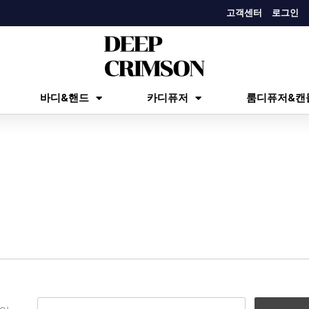
고객센터
로그인
바디&핸드
카디퓨저
룸디퓨저&캔