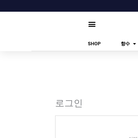
콘
텐
츠
로
건
SHOP
향수
너
뛰
기
로그인