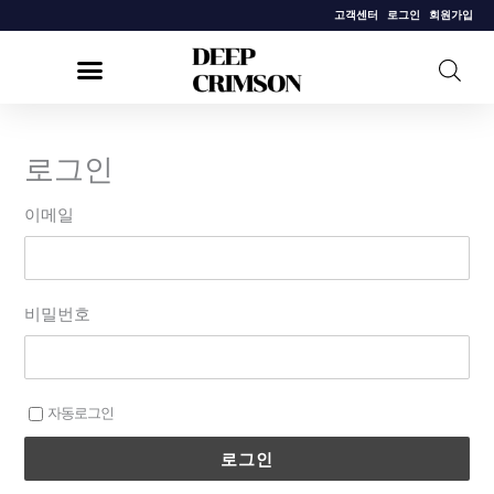
콘
고객센터
로그인
회원가입
텐
츠
로
건
로그인
너
뛰
이메일
기
비밀번호
자동로그인
로그인